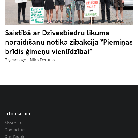
Saistībā ar Dzīvesbiedru likuma
noraidīšanu notika zibakcija “Piemiņas
brīdis ģimeņu vienlīdzībai”
·
7 years ago
Niks Derums
Information
About us
Contact us
Our People