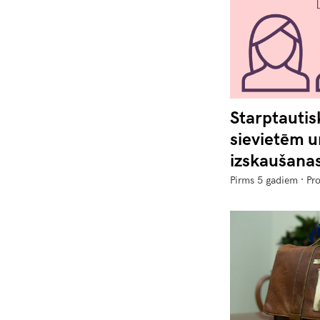
Starptautis
sievietēm 
izskaušana
·
Pirms 5 gadiem
Pro