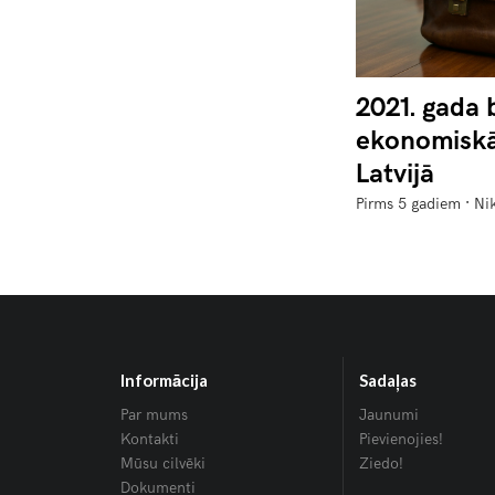
2021. gada 
ekonomiskā
Latvijā
·
Pirms 5 gadiem
Ni
Informācija
Sadaļas
Par mums
Jaunumi
Kontakti
Pievienojies!
Mūsu cilvēki
Ziedo!
Dokumenti