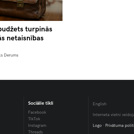
budžets turpinās
s netaisnības
ks Derums
Sociālie tīkli
English
Facebook
Interneta vietni veid
TikTok
Instagram
Logo
·
Privātuma polit
Threads