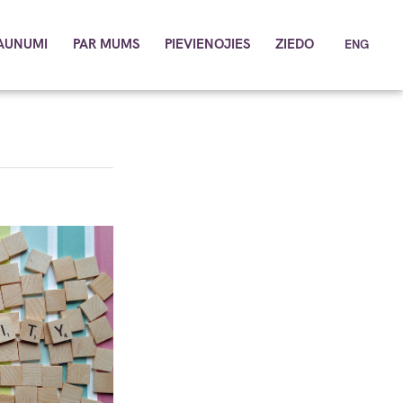
AUNUMI
PAR MUMS
PIEVIENOJIES
ZIEDO
ENG
KONTAKTI
MŪSU CILVĒKI
DOKUMENTI
SADARBĪBA