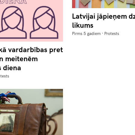
Latvijai jāpieņem d
likums
·
Pirms 5 gadiem
Protests
kā vardarbības pret
un meitenēm
s diena
tests