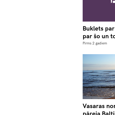
Buklets par 
par šo un t
Pirms 2 gadiem
Vasaras no
pāreja Balti