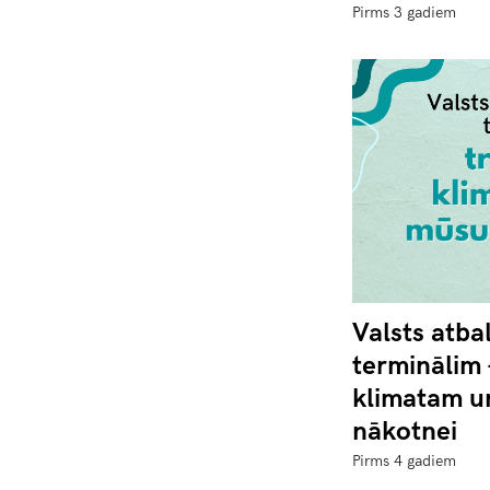
Pirms 3 gadiem
Valsts atba
terminālim 
klimatam u
nākotnei
Pirms 4 gadiem