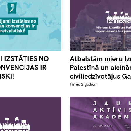
I IZSTĀTIES NO
Atbalstām mieru Iz
NVENCIJAS IR
Palestīnā un aicin
SKI!
civiliedzīvotājus Ga
Pirms 2 gadiem