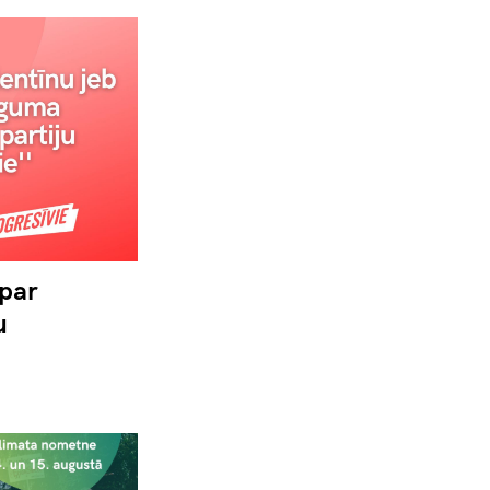
 par
u