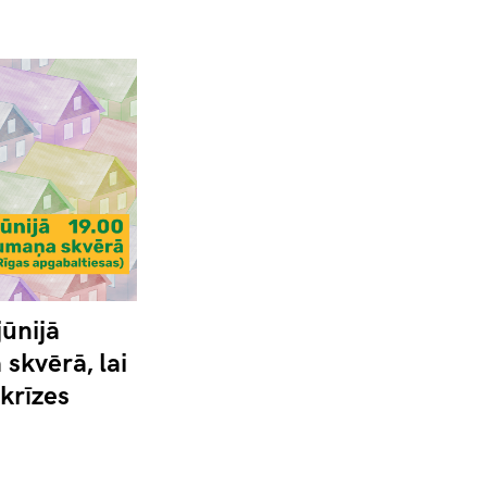
jūnijā
skvērā, lai
krīzes