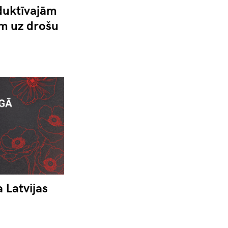
duktīvajām
ām uz drošu
a Latvijas