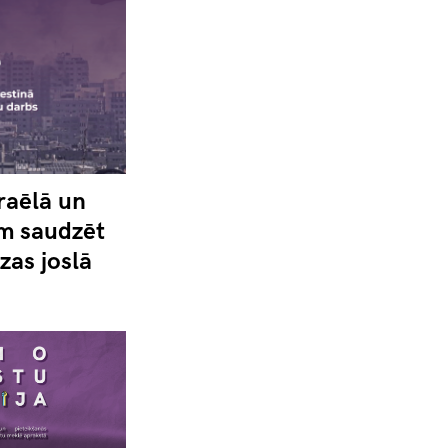
raēlā un
ām saudzēt
zas joslā