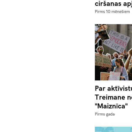
ciršanas ap
Pirms 10 mēnešiem
Par aktīvist
Treimane n
"Maiznīca"
Pirms gada