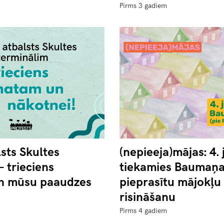
Pirms 3 gadiem
lsts Skultes
(nepieeja)mājas: 4. 
– trieciens
tiekamies Baumaņa 
n mūsu paaudzes
pieprasītu mājokļu 
risināšanu
Pirms 4 gadiem