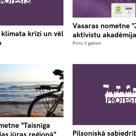
Vasaras nometne 
klimata krīzi un vēl
aktīvistu akadēmija
o
Pirms 3 gadiem
metne “Taisnīga
Pilsoniskā sabiedrī
jas jūras reģionā”