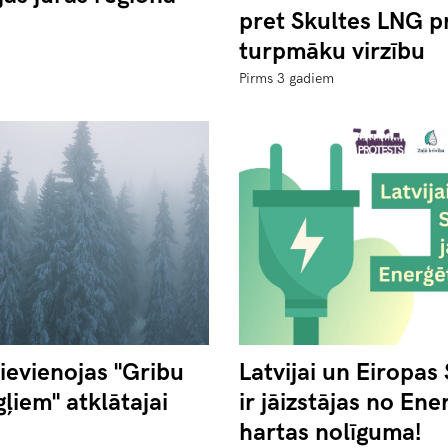
pret Skultes LNG p
turpmāku virzību
Pirms 3 gadiem
pievienojas "Gribu
Latvijai un Eiropas
ļiem" atklātajai
ir jāizstājas no Ene
hartas nolīguma!