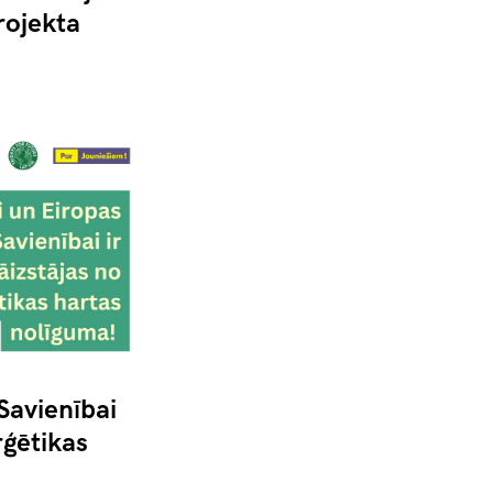
rojekta
 Savienībai
rģētikas