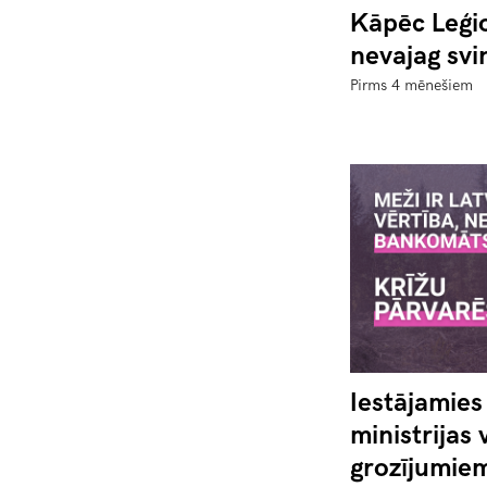
Kāpēc Leģi
nevajag svi
Pirms 4 mēnešiem
Iestājamie
ministrijas 
grozījumiem