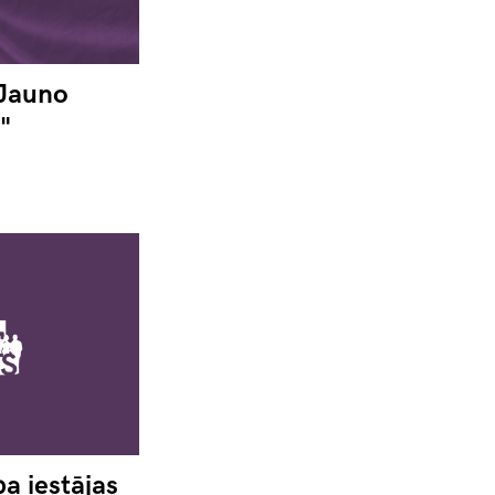
"Jauno
"
ba iestājas