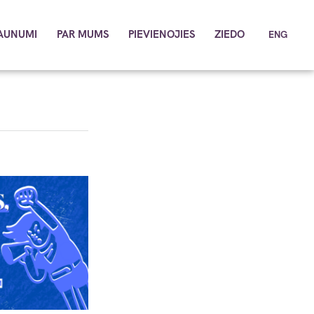
AUNUMI
PAR MUMS
PIEVIENOJIES
ZIEDO
ENG
KONTAKTI
MŪSU CILVĒKI
DOKUMENTI
SADARBĪBA