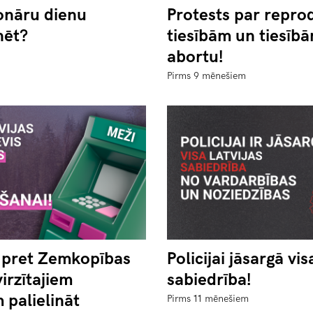
onāru dienu
Protests par repro
nēt?
tiesībām un tiesīb
abortu!
Pirms 9 mēnešiem
s pret Zemkopības
Policijai jāsargā vis
virzītajiem
sabiedrība!
 palielināt
Pirms 11 mēnešiem