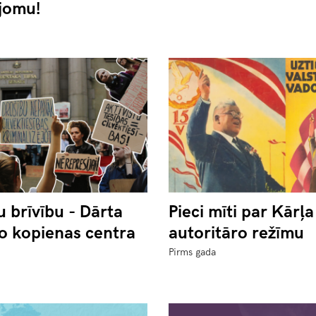
jomu!
u brīvību - Dārta
Pieci mīti par Kārļ
o kopienas centra
autoritāro režīmu
Pirms gada